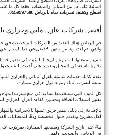
الشركات في مجال عزل الاسطح وكشف تسربات المياه. ذ
المائية على كل من المباني والمنشآت. فقط كل ما عليك
اسطح وكشف تسربات مياه بالرياض 0559597588
.
أفضل شركات عازل مائي وحراري بالرياض 588
في الرياض هناك العديد من الشركات المتخصصة في خدم
والتي يتم اعتبارها من بينهن الأفضل في هذا المجال هي
تتميز بسمعتها الممتازة وتاريخها المثبت في تقديم خدما
بخبرة واسعة في المجال وتعتمد على أحدث التقنيات والم
تقدم كذلك خدمات شاملة للعزل المائي والحراري للمبان
مانعة لتسرب الماء ومواد عزل حراري ممتازة.
كل المواد التي نستخدمها تساعد في منع تسرب المياه و
تقليل استهلاك الطاقة وتحسين كفاءة العزل الحراري للمبا
بالإضافة إلى ذلك، يتميز فريق عملها بالاحترافية والمها
لكل مشروع وتقديم حلول مُخصصة وفقًا للمتطلبات الفنية
بناءً على تاريخ الشركة وسمعتها الممتازة، تمركزت ع
في الرياض، وأصبحت أولهم.