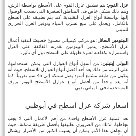
عزل الفوم
: يتم تطبيق عازل الفوم على الأسطح بواسطة الرش، 
ويتم ذلك بشكل خاص في المناطق الصغيرة التي يصعب الوصول 
إليها بواسطة أنواع العزل التقليدية. كما يتم تطبيقه على السطح 
بالكامل، ويعمل على منع تسرب المياه وتوفير العزل الحراري 
للمبنى.
البيتومين السائل
: هو مركب كيميائي مصنوع خصيصًا لتنفيذ أعمال 
عزل الأسطح. يتميز البيتومين بقدرته الفائقة على العزل 
واستمراره بكفاءته لفترة طويلة على السطح دون أي تأثير.
البولي إيثيلين
: من أسهل أنواع العوازل التي يمكن استخدامها، 
على الرغم من ذلك يعد أحد أفضل أنواع العوازل للاسطح. حيث أنه 
يتكون من طبقة مشمع أسود يصل سمكه إلى 45 سم تقريباً. كما 
أنه يعد واحداً من أفضل أنواع عوازل الأسطح الووتر بروف 
المستخدمة في المباني بدبي.
اسعار شركة عزل اسطح في أبوظبي
تعد عملية عزل الأسطح واحدة من أهم الأعمال التي لا يجب 
تجاهلها، لذلك من الضروري تطبيقها بأفضل طريقة ممكنة، حيث 
أن تجاهل هذا الأمر يمكن أن يسبب الكثير من الأضرار ويشكل 