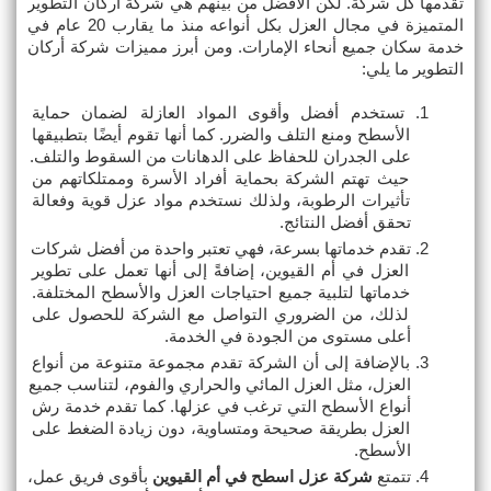
تقدمها كل شركة. لكن الأفضل من بينهم هي شركة أركان التطوير 
المتميزة في مجال العزل بكل أنواعه منذ ما يقارب 20 عام في 
خدمة سكان جميع أنحاء الإمارات. ومن أبرز مميزات شركة أركان 
التطوير ما يلي:
تستخدم أفضل وأقوى المواد العازلة لضمان حماية 
الأسطح ومنع التلف والضرر. كما أنها تقوم أيضًا بتطبيقها 
على الجدران للحفاظ على الدهانات من السقوط والتلف. 
حيث تهتم الشركة بحماية أفراد الأسرة وممتلكاتهم من 
تأثيرات الرطوبة، ولذلك نستخدم مواد عزل قوية وفعالة 
تحقق أفضل النتائج.
تقدم خدماتها بسرعة، فهي تعتبر واحدة من أفضل شركات 
العزل في أم القيوين، إضافةً إلى أنها تعمل على تطوير 
خدماتها لتلبية جميع احتياجات العزل والأسطح المختلفة. 
لذلك، من الضروري التواصل مع الشركة للحصول على 
أعلى مستوى من الجودة في الخدمة.
بالإضافة إلى أن الشركة تقدم مجموعة متنوعة من أنواع 
العزل، مثل العزل المائي والحراري والفوم، لتناسب جميع 
أنواع الأسطح التي ترغب في عزلها. كما تقدم خدمة رش 
العزل بطريقة صحيحة ومتساوية، دون زيادة الضغط على 
الأسطح.
تتمتع 
شركة عزل اسطح في أم القيوين
 بأقوى فريق عمل، 