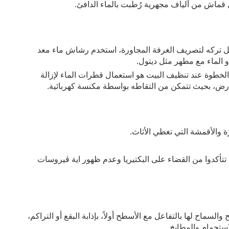
ماش من ألياف مجهرية رُطِّبت بالماء الدافئ. 
بعد إزالة الغبار على الأسطح في كل غرفة، وقبل تركه لتصريف الغرفة المجاورة، استخدم رشاش ماء معد 
 الماء مع مطهر مثل ديتول. 
رش الهواء في كل الاتجاهات، والهدف من هذه الخطوة عند تنظيف البيت هو استعمال قطرات الماء لإزالة 
ي الارض، بحيث تتمكن من التقاطه بواسطة مكنسة كهربائية.
ة والأقمشة التي تغطي الأثاث.
احرصوا على تغييرها كل اسبوع على الاقل لكي تتأكدوا من القضاء على البكتيريا وعدم ظهور اية ڤيروسات 
تيسير التنظيف واستخدام سوائل تنظيف السطح والسماح لها بالتفاعل مع الأسطح أولاً، بإذابة البقع أو التراكم، 
ستحمام والمطابخ. 