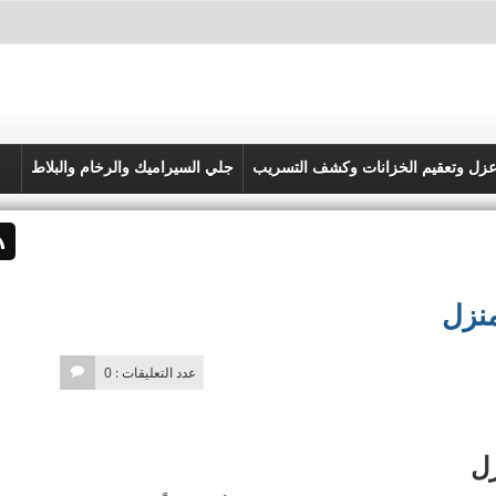
زل وتعقيم الخزانات وكشف التسريب
جلي السيراميك والرخام والبلاط
منزل
عدد التعليقات : 0
زل