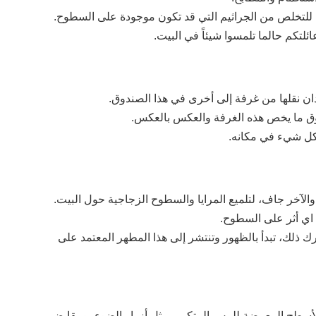
ة للتخلص من الجراثيم التي قد تكون موجودة على السطوح.
عائلتكم حالما تلمسوا شيئاً في البيت.
يدان نقلها من غرفة إلى أخرى في هذا الصندوق.
دوق ما يخص هذه الغرفة والعكس بالعكس.
كل شيء في مكانه.
لآخر جاف، لتلميع المرايا والسطوح الزجاجية حول البيت.
ي أثر على السطوح. 
لأن البكتيريا، مع ملامستها المتكررة دون أن تدرك ذلك، تبدأ بالظهور وتنتشر إلى هذا المطهر المعتمد على 
الأسطح البولندية في المنزل بأكمله، ولا سيما الأسطح المعرضة للمس المتكرر، مثل أزرار الضوء، ومقابض 