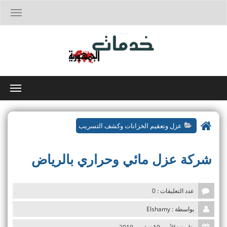
T
o
g
g
l
e
n
a
T
v
o
i
g
g
g
a
عزل وتعقيم الخزانات وكشف التسريب
l
t
e
i
n
o
شركة عزل مائي وحراري بالرياض
a
n
v
i
g
عدد التعليقات : 0
a
t
بواسطة : Elshamy
i
o